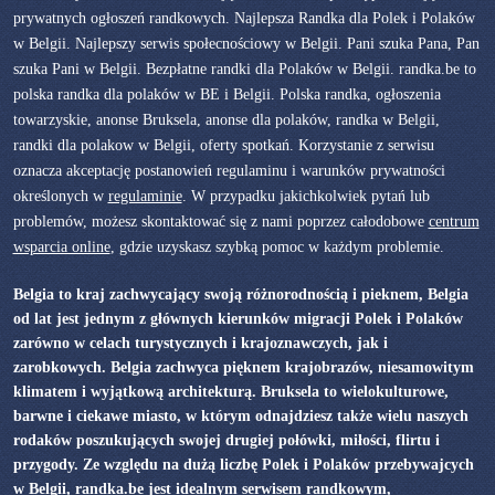
prywatnych ogłoszeń randkowych. Najlepsza Randka dla Polek i Polaków
w Belgii. Najlepszy serwis społecnościowy w Belgii. Pani szuka Pana, Pan
szuka Pani w Belgii. Bezpłatne randki dla Polaków w Belgii. randka.be to
polska randka dla polaków w BE i Belgii. Polska randka, ogłoszenia
towarzyskie, anonse Bruksela, anonse dla polaków, randka w Belgii,
randki dla polakow w Belgii, oferty spotkań. Korzystanie z serwisu
oznacza akceptację postanowień regulaminu i warunków prywatności
określonych w
regulaminie
. W przypadku jakichkolwiek pytań lub
problemów, możesz skontaktować się z nami poprzez całodobowe
centrum
wsparcia online
, gdzie uzyskasz szybką pomoc w każdym problemie.
Belgia to kraj zachwycający swoją różnorodnością i pieknem, Belgia
od lat jest jednym z głównych kierunków migracji Polek i Polaków
zarówno w celach turystycznych i krajoznawczych, jak i
zarobkowych. Belgia zachwyca pięknem krajobrazów, niesamowitym
klimatem i wyjątkową architekturą. Bruksela to wielokulturowe,
barwne i ciekawe miasto, w którym odnajdziesz także wielu naszych
rodaków poszukujących swojej drugiej połówki, miłości, flirtu i
przygody. Ze względu na dużą liczbę Polek i Polaków przebywajcych
w Belgii, randka.be jest idealnym serwisem randkowym,