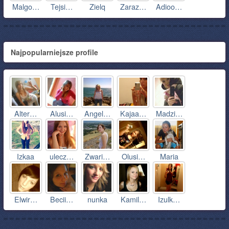
Malgo…
Tejsi…
Zielq
Zaraz…
Adioo…
Najpopularniejsze profile
Alter…
Alusi…
Angel…
Kajaa…
Madzi…
Izkaa
ulecz…
Zwari…
Olusi…
Maria
Elwir…
Becii…
nunka
Kamil…
Izulk…