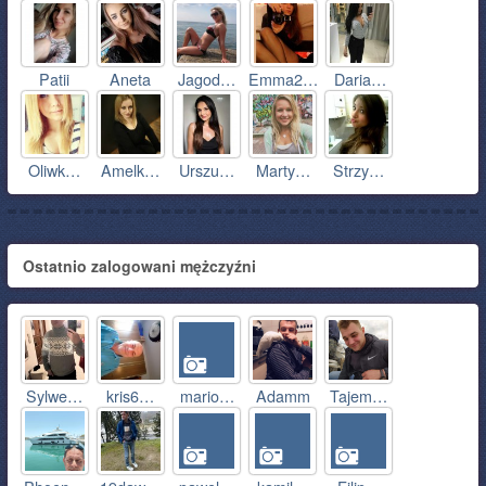
Patii
Aneta
Jagod…
Emma2…
Daria…
Oliwk…
Amelk…
Urszu…
Marty…
Strzy…
Ostatnio zalogowani mężczyźni
Sylwe…
kris6…
mario…
Adamm
Tajem…