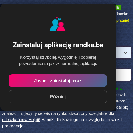
Randka.be
to najpopularniejsza Randka
dla Polaków w Belgii,
dołącz bezpłatnie!
Zainstaluj aplikację randka.be
Zaloguj
Korzystaj szybciej, wygodniej i odbieraj
powiadomienia jak w normalnej aplikacji.
Najlepsza randka w Belgii
Jasne - zainstaluj teraz
randka.be to najlepszy sposób na poznanie nowych przyjaciół w
Belgii!
Określ czego szukasz i skończ z samotnością! Znajdziesz tu
Później
osoby szukające miłości lub przygody, chętne na randkę, imprezę i
spotkanie na żywo! Dołącz do nas, powiedz czego szukasz i daj się
znaleźć! To jedyny serwis na rynku stworzony specjalnie
dla
mieszkańców Belgii!
Randki dla każdego, bez względu na wiek i
preferencje!