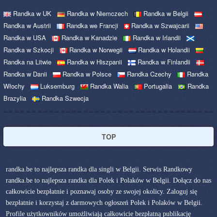
Randka w UK
Randka w Niemczech
Randka w Belgii
Randka w Austrii
Randka we Francji
Randka w Szwajcarii
Randka w USA
Randka w Kanadzie
Randka w Irlandii
Randka w Szkocji
Randka w Norwegii
Randka w Holandii
Randka na Litwie
Randka w Hiszpanii
Randka w Finlandii
Randka w Danii
Randka w Polsce
Randka Czechy
Randka
Włochy
Luksemburg
Randka Walia
Portugalia
Randka
Brazylia
Randka Szwecja
TOP
randka.be to najlepsza randka dla singli w Belgii. Serwis Randkowy
randka.be to najlepsza randka dla Polek i Polaków w Belgii. Dołącz do nas
całkowicie bezpłatnie i poznawaj osoby ze swojej okolicy. Zaloguj się
bezpłatnie i korzystaj z darmowych ogłoszeń Polek i Polaków w Belgii.
Profile użytkowników umożliwiają całkowicie bezpłatną publikację