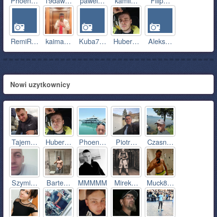
Phoen…
19daw…
pawel…
kamil…
Filip…
RemiR…
kaima…
Kuba7…
Huber…
Aleks…
Nowi uzytkownicy
Tajem…
Huber…
Phoen…
Piotr…
Czasn…
Szymi…
Barte…
MMMMM
Mirek…
Muck8…