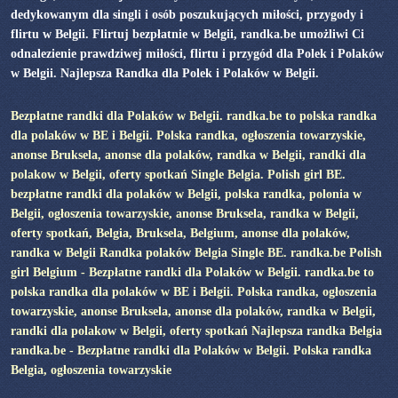
dedykowanym dla singli i osób poszukujących miłości, przygody i
flirtu w Belgii. Flirtuj bezpłatnie w Belgii, randka.be umożliwi Ci
odnalezienie prawdziwej miłości, flirtu i przygód dla Polek i Polaków
w Belgii. Najlepsza Randka dla Polek i Polaków w Belgii.
Bezpłatne randki dla Polaków w Belgii. randka.be to polska randka
dla polaków w BE i Belgii. Polska randka, ogłoszenia towarzyskie,
anonse Bruksela, anonse dla polaków, randka w Belgii, randki dla
polakow w Belgii, oferty spotkań Single Belgia. Polish girl BE.
bezpłatne randki dla polaków w Belgii, polska randka, polonia w
Belgii, ogłoszenia towarzyskie, anonse Bruksela, randka w Belgii,
oferty spotkań, Belgia, Bruksela, Belgium, anonse dla polaków,
randka w Belgii Randka polaków Belgia Single BE. randka.be Polish
girl Belgium - Bezpłatne randki dla Polaków w Belgii. randka.be to
polska randka dla polaków w BE i Belgii. Polska randka, ogłoszenia
towarzyskie, anonse Bruksela, anonse dla polaków, randka w Belgii,
randki dla polakow w Belgii, oferty spotkań Najlepsza randka Belgia
randka.be - Bezpłatne randki dla Polaków w Belgii. Polska randka
Belgia, ogłoszenia towarzyskie