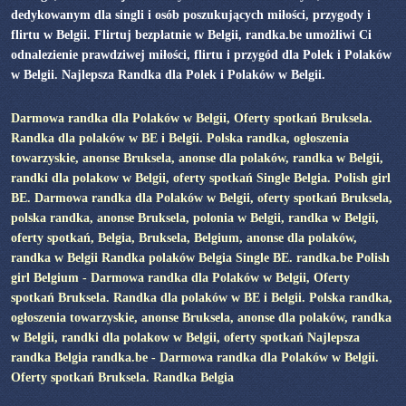
dedykowanym dla singli i osób poszukujących miłości, przygody i
flirtu w Belgii. Flirtuj bezpłatnie w Belgii, randka.be umożliwi Ci
odnalezienie prawdziwej miłości, flirtu i przygód dla Polek i Polaków
w Belgii. Najlepsza Randka dla Polek i Polaków w Belgii.
Darmowa randka dla Polaków w Belgii, Oferty spotkań Bruksela.
Randka dla polaków w BE i Belgii. Polska randka, ogłoszenia
towarzyskie, anonse Bruksela, anonse dla polaków, randka w Belgii,
randki dla polakow w Belgii, oferty spotkań Single Belgia. Polish girl
BE. Darmowa randka dla Polaków w Belgii, oferty spotkań Bruksela,
polska randka, anonse Bruksela, polonia w Belgii, randka w Belgii,
oferty spotkań, Belgia, Bruksela, Belgium, anonse dla polaków,
randka w Belgii Randka polaków Belgia Single BE. randka.be Polish
girl Belgium - Darmowa randka dla Polaków w Belgii, Oferty
spotkań Bruksela. Randka dla polaków w BE i Belgii. Polska randka,
ogłoszenia towarzyskie, anonse Bruksela, anonse dla polaków, randka
w Belgii, randki dla polakow w Belgii, oferty spotkań Najlepsza
randka Belgia randka.be - Darmowa randka dla Polaków w Belgii.
Oferty spotkań Bruksela. Randka Belgia