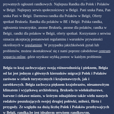
prywatnych ogłoszeń randkowych. Najlepsza Randka dla Polek i Polaków
w Belgii. Najlepszy serwis społecnościowy w Belgii. Pani szuka Pana, Pan
szuka Pani w Belgii. Darmowa randka dla Polaków w Belgii, Oferty
spotkań Bruksela. Randka dla polaków w BE i Belgii. Polska randka,
ogłoszenia towarzyskie, anonse Bruksela, anonse dla polaków, randka w
Belgii, randki dla polakow w Belgii, oferty spotkań. Korzystanie z serwisu
oznacza akceptację postanowień regulaminu i warunków prywatności
określonych w
regulaminie
. W przypadku jakichkolwiek pytań lub
problemów, możesz skontaktować się z nami poprzez całodobowe
centrum
wsparcia online
, gdzie uzyskasz szybką pomoc w każdym problemie.
Belgia to kraj zachwycający swoją różnorodnością i pieknem, Belgia
od lat jest jednym z głównych kierunków migracji Polek i Polaków
zarówno w celach turystycznych i krajoznawczych, jak i
zarobkowych. Belgia zachwyca pięknem krajobrazów, niesamowitym
klimatem i wyjątkową architekturą. Bruksela to wielokulturowe,
barwne i ciekawe miasto, w którym odnajdziesz także wielu naszych
rodaków poszukujących swojej drugiej połówki, miłości, flirtu i
przygody. Ze względu na dużą liczbę Polek i Polaków przebywajcych
w Belgii, randka.be jest idealnym serwisem randkowym,