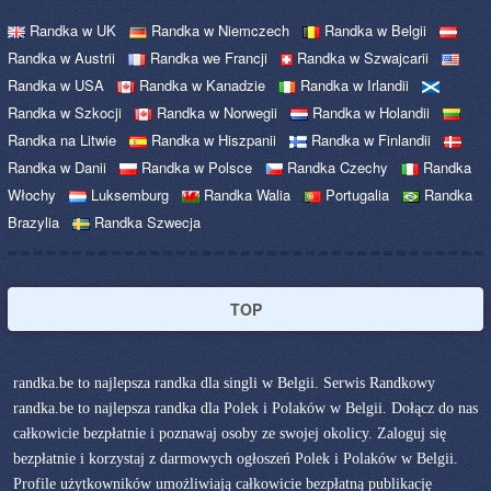
Randka w UK
Randka w Niemczech
Randka w Belgii
Randka w Austrii
Randka we Francji
Randka w Szwajcarii
Randka w USA
Randka w Kanadzie
Randka w Irlandii
Randka w Szkocji
Randka w Norwegii
Randka w Holandii
Randka na Litwie
Randka w Hiszpanii
Randka w Finlandii
Randka w Danii
Randka w Polsce
Randka Czechy
Randka
Włochy
Luksemburg
Randka Walia
Portugalia
Randka
Brazylia
Randka Szwecja
TOP
randka.be to najlepsza randka dla singli w Belgii. Serwis Randkowy
randka.be to najlepsza randka dla Polek i Polaków w Belgii. Dołącz do nas
całkowicie bezpłatnie i poznawaj osoby ze swojej okolicy. Zaloguj się
bezpłatnie i korzystaj z darmowych ogłoszeń Polek i Polaków w Belgii.
Profile użytkowników umożliwiają całkowicie bezpłatną publikację