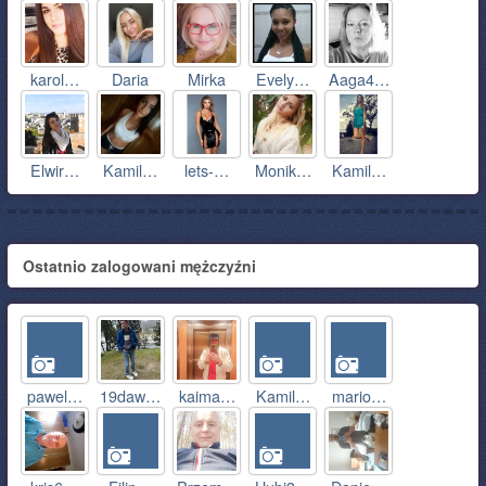
karol…
Daria
Mirka
Evely…
Aaga4…
Elwir…
Kamil…
lets-…
Monik…
Kamil…
Ostatnio zalogowani mężczyźni
pawel…
19daw…
kaima…
Kamil…
mario…