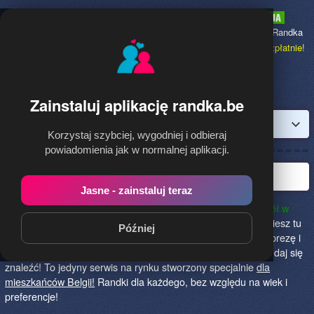
Randka.be
to najpopularniejsza Randka
dla Polaków w Belgii,
dołącz bezpłatnie!
Zainstaluj aplikację randka.be
Zaloguj
Korzystaj szybciej, wygodniej i odbieraj
powiadomienia jak w normalnej aplikacji.
Najlepsza randka w Belgii
Jasne - zainstaluj teraz
randka.be to najlepszy sposób na poznanie nowych przyjaciół w
Belgii!
Określ czego szukasz i skończ z samotnością! Znajdziesz tu
Później
osoby szukające miłości lub przygody, chętne na randkę, imprezę i
spotkanie na żywo! Dołącz do nas, powiedz czego szukasz i daj się
znaleźć! To jedyny serwis na rynku stworzony specjalnie
dla
mieszkańców Belgii!
Randki dla każdego, bez względu na wiek i
preferencje!