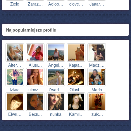
Zielq
Zaraz…
Adioo…
clove…
Jaaar…
Najpopularniejsze profile
Alter…
Alusi…
Angel…
Kajaa…
Madzi…
Izkaa
ulecz…
Zwari…
Olusi…
Maria
Elwir…
Becii…
nunka
Kamil…
Izulk…