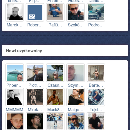
kris6…
Filip…
Przem…
Hubi3…
Danie…
Marek…
Rober…
Rafi3…
Szok8…
Pedro…
Nowi uzytkownicy
Phoen…
Piotr…
Czasn…
Szymi…
Barte…
MMMMM
Mirek…
Muck8…
Malgo…
Tejsi…