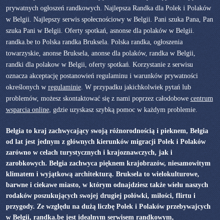
prywatnych ogłoszeń randkowych. Najlepsza Randka dla Polek i Polaków
w Belgii. Najlepszy serwis społecnościowy w Belgii. Pani szuka Pana, Pan
szuka Pani w Belgii. Oferty spotkań, asnonse dla polaków w Belgii.
randka.be to Polska randka Bruksela. Polska randka, ogłoszenia
towarzyskie, anonse Bruksela, anonse dla polaków, randka w Belgii,
randki dla polakow w Belgii, oferty spotkań. Korzystanie z serwisu
oznacza akceptację postanowień regulaminu i warunków prywatności
określonych w
regulaminie
. W przypadku jakichkolwiek pytań lub
problemów, możesz skontaktować się z nami poprzez całodobowe
centrum
wsparcia online
, gdzie uzyskasz szybką pomoc w każdym problemie.
Belgia to kraj zachwycający swoją różnorodnością i pieknem, Belgia
od lat jest jednym z głównych kierunków migracji Polek i Polaków
zarówno w celach turystycznych i krajoznawczych, jak i
zarobkowych. Belgia zachwyca pięknem krajobrazów, niesamowitym
klimatem i wyjątkową architekturą. Bruksela to wielokulturowe,
barwne i ciekawe miasto, w którym odnajdziesz także wielu naszych
rodaków poszukujących swojej drugiej połówki, miłości, flirtu i
przygody. Ze względu na dużą liczbę Polek i Polaków przebywajcych
w Belgii, randka.be jest idealnym serwisem randkowym,