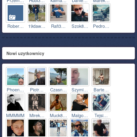
Przem…
Hubi3…
kaima…
Danie…
Marek…
Rober…
19daw…
Rafi3…
Szok8…
Pedro…
Nowi uzytkownicy
Phoen…
Piotr…
Czasn…
Szymi…
Barte…
MMMMM
Mirek…
Muck8…
Malgo…
Tejsi…