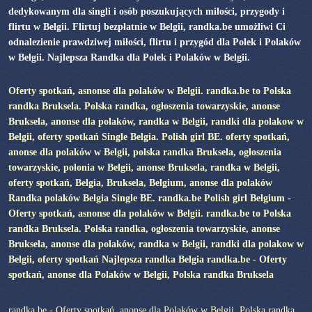
dedykowanym dla singli i osób poszukujących miłości, przygody i
flirtu w Belgii. Flirtuj bezpłatnie w Belgii, randka.be umożliwi Ci
odnalezienie prawdziwej miłości, flirtu i przygód dla Polek i Polaków
w Belgii. Najlepsza Randka dla Polek i Polaków w Belgii.
Oferty spotkań, asnonse dla polaków w Belgii. randka.be to Polska
randka Bruksela. Polska randka, ogłoszenia towarzyskie, anonse
Bruksela, anonse dla polaków, randka w Belgii, randki dla polakow w
Belgii, oferty spotkań Single Belgia. Polish girl BE. oferty spotkań,
anonse dla polaków w Belgii, polska randka Bruksela, ogłoszenia
towarzyskie, polonia w Belgii, anonse Bruksela, randka w Belgii,
oferty spotkań, Belgia, Bruksela, Belgium, anonse dla polaków
Randka polaków Belgia Single BE. randka.be Polish girl Belgium -
Oferty spotkań, asnonse dla polaków w Belgii. randka.be to Polska
randka Bruksela. Polska randka, ogłoszenia towarzyskie, anonse
Bruksela, anonse dla polaków, randka w Belgii, randki dla polakow w
Belgii, oferty spotkań Najlepsza randka Belgia randka.be - Oferty
spotkań, anonse dla Polaków w Belgii, Polska randka Bruksela
randka.be - Oferty spotkań, anonse dla Polaków w Belgii, Polska randka