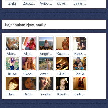
Zielq
Zaraz…
Adioo…
clove…
Jaaar…
Najpopularniejsze profile
Alter…
Alusi…
Angel…
Kajaa…
Madzi…
Izkaa
ulecz…
Zwari…
Olusi…
Maria
Elwir…
Becii…
nunka
Kamil…
Izulk…