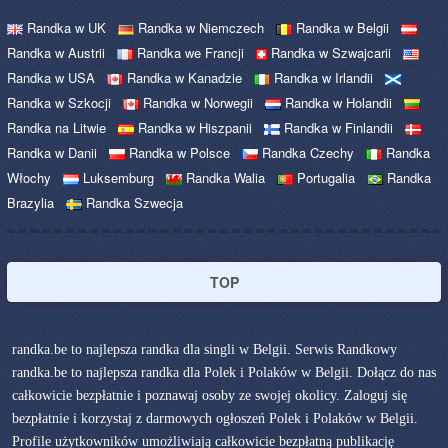
Randka w UK
Randka w Niemczech
Randka w Belgii
Randka w Austrii
Randka we Francji
Randka w Szwajcarii
Randka w USA
Randka w Kanadzie
Randka w Irlandii
Randka w Szkocji
Randka w Norwegii
Randka w Holandii
Randka na Litwie
Randka w Hiszpanii
Randka w Finlandii
Randka w Danii
Randka w Polsce
Randka Czechy
Randka
Włochy
Luksemburg
Randka Walia
Portugalia
Randka
Brazylia
Randka Szwecja
TOP
randka.be to najlepsza randka dla singli w Belgii. Serwis Randkowy
randka.be to najlepsza randka dla Polek i Polaków w Belgii. Dołącz do nas
całkowicie bezpłatnie i poznawaj osoby ze swojej okolicy. Zaloguj się
bezpłatnie i korzystaj z darmowych ogłoszeń Polek i Polaków w Belgii.
Profile użytkowników umożliwiają całkowicie bezpłatną publikację