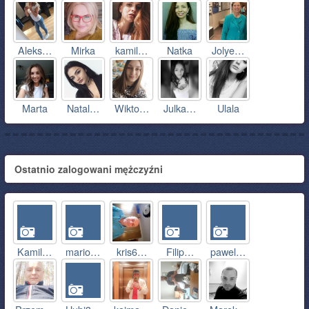
Aleks…
Mirka
kamil…
Natka
Jolye…
Marta
Natal…
Wikto…
Julka…
Ulala
Ostatnio zalogowani mężczyźni
Kamil…
mario…
kris6…
Filip…
pawel…