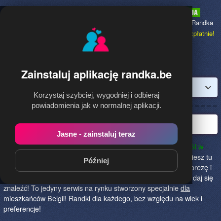
Randka.be
to najpopularniejsza Randka
dla Polaków w Belgii,
dołącz bezpłatnie!
Zainstaluj aplikację randka.be
Zaloguj
Korzystaj szybciej, wygodniej i odbieraj
powiadomienia jak w normalnej aplikacji.
Najlepsza randka w Belgii
Jasne - zainstaluj teraz
randka.be to najlepszy sposób na poznanie nowych przyjaciół w
Belgii!
Określ czego szukasz i skończ z samotnością! Znajdziesz tu
Później
osoby szukające miłości lub przygody, chętne na randkę, imprezę i
spotkanie na żywo! Dołącz do nas, powiedz czego szukasz i daj się
znaleźć! To jedyny serwis na rynku stworzony specjalnie
dla
mieszkańców Belgii!
Randki dla każdego, bez względu na wiek i
preferencje!