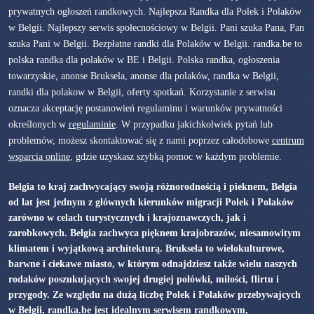
prywatnych ogłoszeń randkowych. Najlepsza Randka dla Polek i Polaków
w Belgii. Najlepszy serwis społecnościowy w Belgii. Pani szuka Pana, Pan
szuka Pani w Belgii. Bezpłatne randki dla Polaków w Belgii. randka.be to
polska randka dla polaków w BE i Belgii. Polska randka, ogłoszenia
towarzyskie, anonse Bruksela, anonse dla polaków, randka w Belgii,
randki dla polakow w Belgii, oferty spotkań. Korzystanie z serwisu
oznacza akceptację postanowień regulaminu i warunków prywatności
określonych w
regulaminie
. W przypadku jakichkolwiek pytań lub
problemów, możesz skontaktować się z nami poprzez całodobowe
centrum
wsparcia online
, gdzie uzyskasz szybką pomoc w każdym problemie.
Belgia to kraj zachwycający swoją różnorodnością i pieknem, Belgia
od lat jest jednym z głównych kierunków migracji Polek i Polaków
zarówno w celach turystycznych i krajoznawczych, jak i
zarobkowych. Belgia zachwyca pięknem krajobrazów, niesamowitym
klimatem i wyjątkową architekturą. Bruksela to wielokulturowe,
barwne i ciekawe miasto, w którym odnajdziesz także wielu naszych
rodaków poszukujących swojej drugiej połówki, miłości, flirtu i
przygody. Ze względu na dużą liczbę Polek i Polaków przebywajcych
w Belgii, randka.be jest idealnym serwisem randkowym,