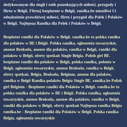
dedykowanym dla singli i osób poszukujących miłości, przygody i
flirtu w Belgii. Flirtuj bezpłatnie w Belgii, randka.be umożliwi Ci
odnalezienie prawdziwej miłości, flirtu i przygód dla Polek i Polaków
w Belgii. Najlepsza Randka dla Polek i Polaków w Belgii.
Bezpłatne randki dla Polaków w Belgii. randka.be to polska randka
dla polaków w BE i Belgii. Polska randka, ogłoszenia towarzyskie,
anonse Bruksela, anonse dla polaków, randka w Belgii, randki dla
polakow w Belgii, oferty spotkań Single Belgia. Polish girl BE.
bezpłatne randki dla polaków w Belgii, polska randka, polonia w
Belgii, ogłoszenia towarzyskie, anonse Bruksela, randka w Belgii,
oferty spotkań, Belgia, Bruksela, Belgium, anonse dla polaków,
randka w Belgii Randka polaków Belgia Single BE. randka.be Polish
girl Belgium - Bezpłatne randki dla Polaków w Belgii. randka.be to
polska randka dla polaków w BE i Belgii. Polska randka, ogłoszenia
towarzyskie, anonse Bruksela, anonse dla polaków, randka w Belgii,
randki dla polakow w Belgii, oferty spotkań Najlepsza randka Belgia
randka.be - Bezpłatne randki dla Polaków w Belgii. Polska randka
Belgia, ogłoszenia towarzyskie