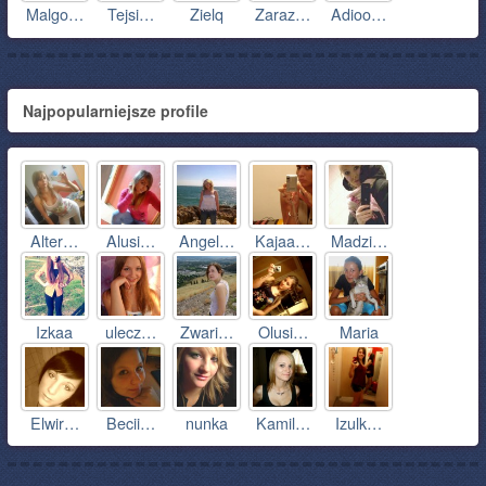
Malgo…
Tejsi…
Zielq
Zaraz…
Adioo…
Najpopularniejsze profile
Alter…
Alusi…
Angel…
Kajaa…
Madzi…
Izkaa
ulecz…
Zwari…
Olusi…
Maria
Elwir…
Becii…
nunka
Kamil…
Izulk…