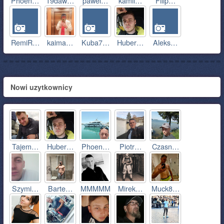
Phoen…
19daw…
pawel…
kamil…
Filip…
RemiR…
kaima…
Kuba7…
Huber…
Aleks…
Nowi uzytkownicy
Tajem…
Huber…
Phoen…
Piotr…
Czasn…
Szymi…
Barte…
MMMMM
Mirek…
Muck8…