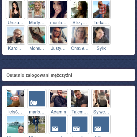
Urszu…
Marty…
monia…
Strzy…
Terka…
Karol…
Monii…
Justy…
Ona39…
Sylik
Ostatnio zalogowani mężczyźni
kris6…
mario…
Adamm
Tajem…
Sylwe…