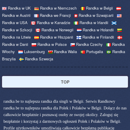
Randka w UK
Randka w Niemczech
Randka w Belgii
Randka w Austrii
Randka we Francji
Randka w Szwajcarii
Randka w USA
Randka w Kanadzie
Randka w Irlandii
Randka w Szkocji
Randka w Norwegii
Randka w Holandii
Randka na Litwie
Randka w Hiszpanii
Randka w Finlandii
Randka w Danii
Randka w Polsce
Randka Czechy
Randka
Włochy
Luksemburg
Randka Walia
Portugalia
Randka
Brazylia
Randka Szwecja
TOP
randka.be to najlepsza randka dla singli w Belgii. Serwis Randkowy
randka.be to najlepsza randka dla Polek i Polaków w Belgii. Dołącz do nas
całkowicie bezpłatnie i poznawaj osoby ze swojej okolicy. Zaloguj się
bezpłatnie i korzystaj z darmowych ogłoszeń Polek i Polaków w Belgii.
Profile użytkowników umożliwiają całkowicie bezpłatną publikację