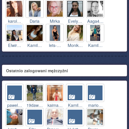
karol…
Daria
Mirka
Evely…
Aaga4…
Elwir…
Kamil…
lets-…
Monik…
Kamil…
Ostatnio zalogowani mężczyźni
pawel…
19daw…
kaima…
Kamil…
mario…