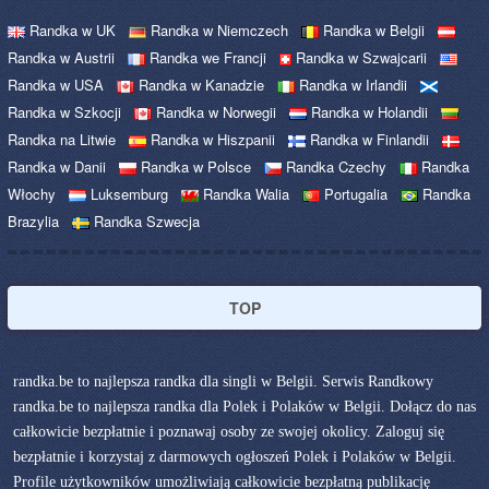
Randka w UK
Randka w Niemczech
Randka w Belgii
Randka w Austrii
Randka we Francji
Randka w Szwajcarii
Randka w USA
Randka w Kanadzie
Randka w Irlandii
Randka w Szkocji
Randka w Norwegii
Randka w Holandii
Randka na Litwie
Randka w Hiszpanii
Randka w Finlandii
Randka w Danii
Randka w Polsce
Randka Czechy
Randka
Włochy
Luksemburg
Randka Walia
Portugalia
Randka
Brazylia
Randka Szwecja
TOP
randka.be to najlepsza randka dla singli w Belgii. Serwis Randkowy
randka.be to najlepsza randka dla Polek i Polaków w Belgii. Dołącz do nas
całkowicie bezpłatnie i poznawaj osoby ze swojej okolicy. Zaloguj się
bezpłatnie i korzystaj z darmowych ogłoszeń Polek i Polaków w Belgii.
Profile użytkowników umożliwiają całkowicie bezpłatną publikację