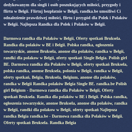
dedykowanym dla singli i osób poszukujących miłości, przygody i
flirtu w Belgii. Flirtuj bezpłatnie w Belgii, randka.be umożliwi Ci
odnalezienie prawdziwej miłości, flirtu i przygód dla Polek i Polaków
w Belgii. Najlepsza Randka dla Polek i Polaków w Belgii.
Darmowa randka dla Polaków w Belgii, Oferty spotkań Bruksela.
Randka dla polaków w BE i Belgii. Polska randka, ogłoszenia
towarzyskie, anonse Bruksela, anonse dla polaków, randka w Belgii,
randki dla polakow w Belgii, oferty spotkań Single Belgia. Polish girl
BE. Darmowa randka dla Polaków w Belgii, oferty spotkań Bruksela,
polska randka, anonse Bruksela, polonia w Belgii, randka w Belgii,
oferty spotkań, Belgia, Bruksela, Belgium, anonse dla polaków,
randka w Belgii Randka polaków Belgia Single BE. randka.be Polish
girl Belgium - Darmowa randka dla Polaków w Belgii, Oferty
spotkań Bruksela. Randka dla polaków w BE i Belgii. Polska randka,
ogłoszenia towarzyskie, anonse Bruksela, anonse dla polaków, randka
w Belgii, randki dla polakow w Belgii, oferty spotkań Najlepsza
randka Belgia randka.be - Darmowa randka dla Polaków w Belgii.
Oferty spotkań Bruksela. Randka Belgia