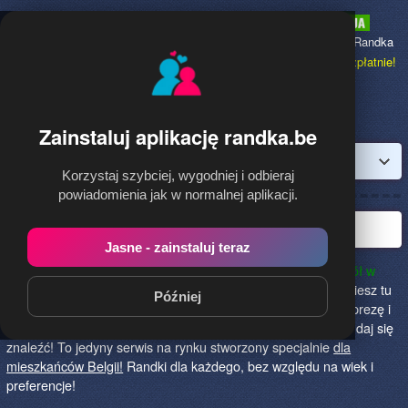
Randka.be
to najpopularniejsza Randka
dla Polaków w Belgii,
dołącz bezpłatnie!
Zainstaluj aplikację randka.be
Zaloguj
Korzystaj szybciej, wygodniej i odbieraj
powiadomienia jak w normalnej aplikacji.
Najlepsza randka w Belgii
Jasne - zainstaluj teraz
randka.be to najlepszy sposób na poznanie nowych przyjaciół w
Belgii!
Określ czego szukasz i skończ z samotnością! Znajdziesz tu
Później
osoby szukające miłości lub przygody, chętne na randkę, imprezę i
spotkanie na żywo! Dołącz do nas, powiedz czego szukasz i daj się
znaleźć! To jedyny serwis na rynku stworzony specjalnie
dla
mieszkańców Belgii!
Randki dla każdego, bez względu na wiek i
preferencje!