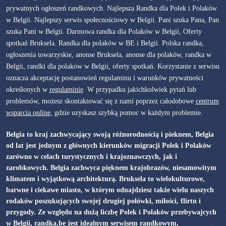
prywatnych ogłoszeń randkowych. Najlepsza Randka dla Polek i Polaków
w Belgii. Najlepszy serwis społecnościowy w Belgii. Pani szuka Pana, Pan
szuka Pani w Belgii. Darmowa randka dla Polaków w Belgii, Oferty
spotkań Bruksela. Randka dla polaków w BE i Belgii. Polska randka,
ogłoszenia towarzyskie, anonse Bruksela, anonse dla polaków, randka w
Belgii, randki dla polakow w Belgii, oferty spotkań. Korzystanie z serwisu
oznacza akceptację postanowień regulaminu i warunków prywatności
określonych w
regulaminie
. W przypadku jakichkolwiek pytań lub
problemów, możesz skontaktować się z nami poprzez całodobowe
centrum
wsparcia online
, gdzie uzyskasz szybką pomoc w każdym problemie.
Belgia to kraj zachwycający swoją różnorodnością i pieknem, Belgia
od lat jest jednym z głównych kierunków migracji Polek i Polaków
zarówno w celach turystycznych i krajoznawczych, jak i
zarobkowych. Belgia zachwyca pięknem krajobrazów, niesamowitym
klimatem i wyjątkową architekturą. Bruksela to wielokulturowe,
barwne i ciekawe miasto, w którym odnajdziesz także wielu naszych
rodaków poszukujących swojej drugiej połówki, miłości, flirtu i
przygody. Ze względu na dużą liczbę Polek i Polaków przebywajcych
w Belgii, randka.be jest idealnym serwisem randkowym,