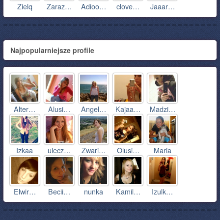
Zielq
Zaraz…
Adioo…
clove…
Jaaar…
Najpopularniejsze profile
Alter…
Alusi…
Angel…
Kajaa…
Madzi…
Izkaa
ulecz…
Zwari…
Olusi…
Maria
Elwir…
Becii…
nunka
Kamil…
Izulk…