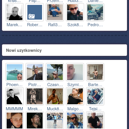
kris6…
Filip…
Przem…
Hubi3…
Danie…
Marek…
Rober…
Rafi3…
Szok8…
Pedro…
Nowi uzytkownicy
Phoen…
Piotr…
Czasn…
Szymi…
Barte…
MMMMM
Mirek…
Muck8…
Malgo…
Tejsi…